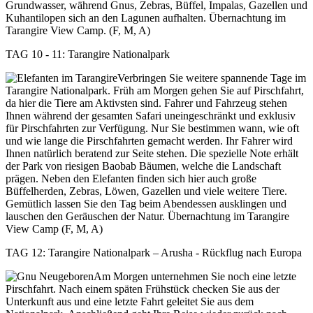
Grundwasser, während Gnus, Zebras, Büffel, Impalas, Gazellen und
Kuhantilopen sich an den Lagunen aufhalten. Übernachtung im
Tarangire View Camp. (F, M, A)
TAG 10 - 11: Tarangire Nationalpark
Verbringen Sie weitere spannende Tage im
Tarangire Nationalpark. Früh am Morgen gehen Sie auf Pirschfahrt,
da hier die Tiere am Aktivsten sind. Fahrer und Fahrzeug stehen
Ihnen während der gesamten Safari uneingeschränkt und exklusiv
für Pirschfahrten zur Verfügung. Nur Sie bestimmen wann, wie oft
und wie lange die Pirschfahrten gemacht werden. Ihr Fahrer wird
Ihnen natürlich beratend zur Seite stehen. Die spezielle Note erhält
der Park von riesigen Baobab Bäumen, welche die Landschaft
prägen. Neben den Elefanten finden sich hier auch große
Büffelherden, Zebras, Löwen, Gazellen und viele weitere Tiere.
Gemütlich lassen Sie den Tag beim Abendessen ausklingen und
lauschen den Geräuschen der Natur. Übernachtung im Tarangire
View Camp (F, M, A)
TAG 12: Tarangire Nationalpark – Arusha - Rückflug nach Europa
Am Morgen unternehmen Sie noch eine letzte
Pirschfahrt. Nach einem späten Frühstück checken Sie aus der
Unterkunft aus und eine letzte Fahrt geleitet Sie aus dem