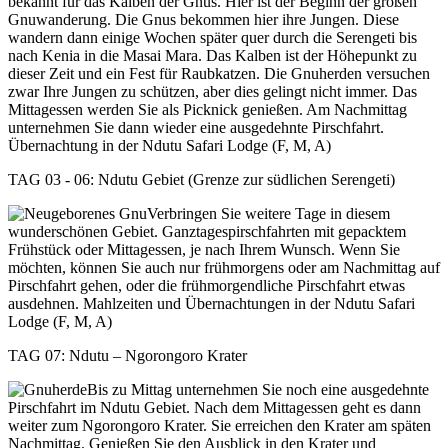
bekannt für das Kalben der Gnus. Hier ist der Beginn der großen
Gnuwanderung. Die Gnus bekommen hier ihre Jungen. Diese
wandern dann einige Wochen später quer durch die Serengeti bis
nach Kenia in die Masai Mara. Das Kalben ist der Höhepunkt zu
dieser Zeit und ein Fest für Raubkatzen. Die Gnuherden versuchen
zwar Ihre Jungen zu schützen, aber dies gelingt nicht immer. Das
Mittagessen werden Sie als Picknick genießen. Am Nachmittag
unternehmen Sie dann wieder eine ausgedehnte Pirschfahrt.
Übernachtung in der Ndutu Safari Lodge (F, M, A)
TAG 03 - 06: Ndutu Gebiet (Grenze zur südlichen Serengeti)
Verbringen Sie weitere Tage in diesem
wunderschönen Gebiet. Ganztagespirschfahrten mit gepacktem
Frühstück oder Mittagessen, je nach Ihrem Wunsch. Wenn Sie
möchten, können Sie auch nur frühmorgens oder am Nachmittag auf
Pirschfahrt gehen, oder die frühmorgendliche Pirschfahrt etwas
ausdehnen. Mahlzeiten und Übernachtungen in der Ndutu Safari
Lodge (F, M, A)
TAG 07: Ndutu – Ngorongoro Krater
Bis zu Mittag unternehmen Sie noch eine ausgedehnte
Pirschfahrt im Ndutu Gebiet. Nach dem Mittagessen geht es dann
weiter zum Ngorongoro Krater. Sie erreichen den Krater am späten
Nachmittag. Genießen Sie den Ausblick in den Krater und