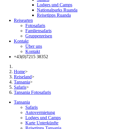
Lodges und Camps
Nationalparks Ruanda
Reisetipps Ruanda
Reisearten
Fotosafaris
Famliensafaris
Gruppenreisen
Kontakt
Über uns
Kontakt
+43(0)7215 38352
Home
>
Reiseland
>
Tansania
>
Safaris
>
Tansania Fotosafaris
Tansania
Safaris
Autovermietung
Lodges und Camps
Karte Unterkünfte
Reisetipps Tansania