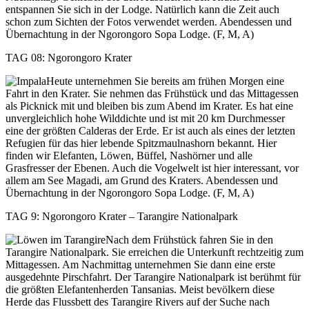
entspannen Sie sich in der Lodge. Natürlich kann die Zeit auch
schon zum Sichten der Fotos verwendet werden. Abendessen und
Übernachtung in der Ngorongoro Sopa Lodge. (F, M, A)
TAG 08: Ngorongoro Krater
Heute unternehmen Sie bereits am frühen Morgen eine
Fahrt in den Krater. Sie nehmen das Frühstück und das Mittagessen
als Picknick mit und bleiben bis zum Abend im Krater. Es hat eine
unvergleichlich hohe Wilddichte und ist mit 20 km Durchmesser
eine der größten Calderas der Erde. Er ist auch als eines der letzten
Refugien für das hier lebende Spitzmaulnashorn bekannt. Hier
finden wir Elefanten, Löwen, Büffel, Nashörner und alle
Grasfresser der Ebenen. Auch die Vogelwelt ist hier interessant, vor
allem am See Magadi, am Grund des Kraters. Abendessen und
Übernachtung in der Ngorongoro Sopa Lodge. (F, M, A)
TAG 9: Ngorongoro Krater – Tarangire Nationalpark
Nach dem Frühstück fahren Sie in den
Tarangire Nationalpark. Sie erreichen die Unterkunft rechtzeitig zum
Mittagessen. Am Nachmittag unternehmen Sie dann eine erste
ausgedehnte Pirschfahrt. Der Tarangire Nationalpark ist berühmt für
die größten Elefantenherden Tansanias. Meist bevölkern diese
Herde das Flussbett des Tarangire Rivers auf der Suche nach