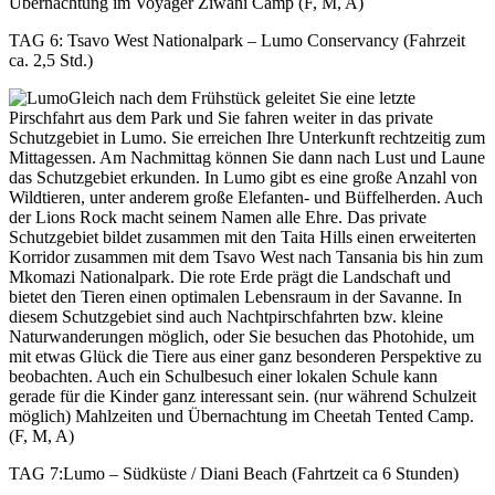
Übernachtung im Voyager Ziwani Camp (F, M, A)
TAG 6: Tsavo West Nationalpark – Lumo Conservancy (Fahrzeit
ca. 2,5 Std.)
Gleich nach dem Frühstück geleitet Sie eine letzte
Pirschfahrt aus dem Park und Sie fahren weiter in das private
Schutzgebiet in Lumo. Sie erreichen Ihre Unterkunft rechtzeitig zum
Mittagessen. Am Nachmittag können Sie dann nach Lust und Laune
das Schutzgebiet erkunden. In Lumo gibt es eine große Anzahl von
Wildtieren, unter anderem große Elefanten- und Büffelherden. Auch
der Lions Rock macht seinem Namen alle Ehre. Das private
Schutzgebiet bildet zusammen mit den Taita Hills einen erweiterten
Korridor zusammen mit dem Tsavo West nach Tansania bis hin zum
Mkomazi Nationalpark. Die rote Erde prägt die Landschaft und
bietet den Tieren einen optimalen Lebensraum in der Savanne. In
diesem Schutzgebiet sind auch Nachtpirschfahrten bzw. kleine
Naturwanderungen möglich, oder Sie besuchen das Photohide, um
mit etwas Glück die Tiere aus einer ganz besonderen Perspektive zu
beobachten. Auch ein Schulbesuch einer lokalen Schule kann
gerade für die Kinder ganz interessant sein. (nur während Schulzeit
möglich) Mahlzeiten und Übernachtung im Cheetah Tented Camp.
(F, M, A)
TAG 7:
Lumo – Südküste / Diani Beach (Fahrtzeit ca 6 Stunden)