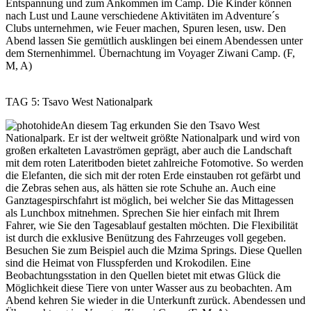
Entspannung und zum Ankommen im Camp. Die Kinder können
nach Lust und Laune verschiedene Aktivitäten im Adventure´s
Clubs unternehmen, wie Feuer machen, Spuren lesen, usw. Den
Abend lassen Sie gemütlich ausklingen bei einem Abendessen unter
dem Sternenhimmel. Übernachtung im Voyager Ziwani Camp. (F,
M, A)
TAG 5: Tsavo West Nationalpark
An diesem Tag erkunden Sie den Tsavo West
Nationalpark. Er ist der weltweit größte Nationalpark und wird von
großen erkalteten Lavaströmen geprägt, aber auch die Landschaft
mit dem roten Lateritboden bietet zahlreiche Fotomotive. So werden
die Elefanten, die sich mit der roten Erde einstauben rot gefärbt und
die Zebras sehen aus, als hätten sie rote Schuhe an. Auch eine
Ganztagespirschfahrt ist möglich, bei welcher Sie das Mittagessen
als Lunchbox mitnehmen. Sprechen Sie hier einfach mit Ihrem
Fahrer, wie Sie den Tagesablauf gestalten möchten. Die Flexibilität
ist durch die exklusive Benützung des Fahrzeuges voll gegeben.
Besuchen Sie zum Beispiel auch die Mzima Springs. Diese Quellen
sind die Heimat von Flusspferden und Krokodilen. Eine
Beobachtungsstation in den Quellen bietet mit etwas Glück die
Möglichkeit diese Tiere von unter Wasser aus zu beobachten. Am
Abend kehren Sie wieder in die Unterkunft zurück. Abendessen und