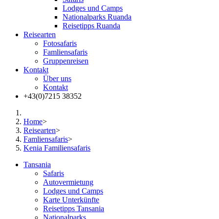
Lodges und Camps
Nationalparks Ruanda
Reisetipps Ruanda
Reisearten
Fotosafaris
Famliensafaris
Gruppenreisen
Kontakt
Über uns
Kontakt
+43(0)7215 38352
Home
>
Reisearten
>
Famliensafaris
>
Kenia Familiensafaris
Tansania
Safaris
Autovermietung
Lodges und Camps
Karte Unterkünfte
Reisetipps Tansania
Nationalparks