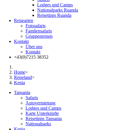
Lodges und Camps
Nationalparks Ruanda
Reisetipps Ruanda
Reisearten
Fotosafaris
Famliensafaris
Gruppenreisen
Kontakt
Über uns
Kontakt
+43(0)7215 38352
Home
>
Reiseland
>
Kenia
Tansania
Safaris
Autovermietung
Lodges und Camps
Karte Unterkünfte
Reisetipps Tansania
Nationalparks
Kenia