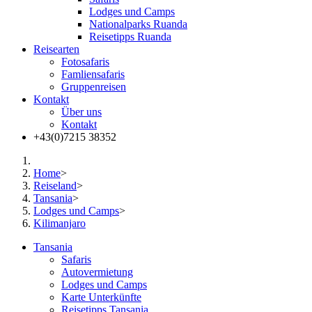
Lodges und Camps
Nationalparks Ruanda
Reisetipps Ruanda
Reisearten
Fotosafaris
Famliensafaris
Gruppenreisen
Kontakt
Über uns
Kontakt
+43(0)7215 38352
Home
>
Reiseland
>
Tansania
>
Lodges und Camps
>
Kilimanjaro
Tansania
Safaris
Autovermietung
Lodges und Camps
Karte Unterkünfte
Reisetipps Tansania