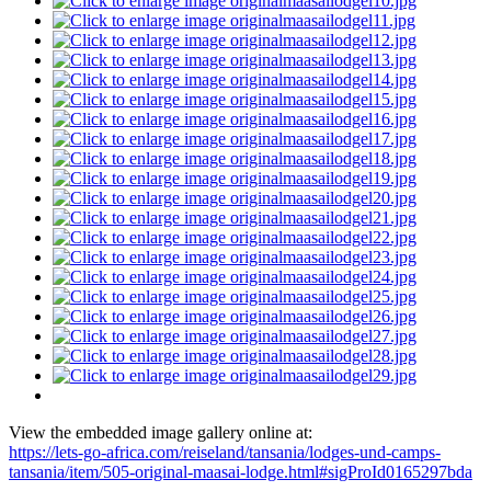
View the embedded image gallery online at:
https://lets-go-africa.com/reiseland/tansania/lodges-und-camps-
tansania/item/505-original-maasai-lodge.html#sigProId0165297bda