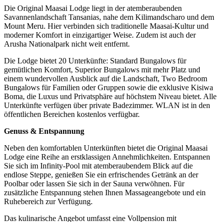
Die Original Maasai Lodge liegt in der atemberaubenden
Savannenlandschaft Tansanias, nahe dem Kilimandscharo und dem
Mount Meru. Hier verbinden sich traditionelle Maasai-Kultur und
moderner Komfort in einzigartiger Weise. Zudem ist auch der
Arusha Nationalpark nicht weit entfernt.
Die Lodge bietet 20 Unterkünfte: Standard Bungalows für
gemütlichen Komfort, Superior Bungalows mit mehr Platz und
einem wundervollen Ausblick auf die Landschaft, Two Bedroom
Bungalows für Familien oder Gruppen sowie die exklusive Kisiwa
Boma, die Luxus und Privatsphäre auf höchstem Niveau bietet. Alle
Unterkünfte verfügen über private Badezimmer. WLAN ist in den
öffentlichen Bereichen kostenlos verfügbar.
Genuss & Entspannung
Neben den komfortablen Unterkünften bietet die Original Maasai
Lodge eine Reihe an erstklassigen Annehmlichkeiten. Entspannen
Sie sich im Infinity-Pool mit atemberaubendem Blick auf die
endlose Steppe, genießen Sie ein erfrischendes Getränk an der
Poolbar oder lassen Sie sich in der Sauna verwöhnen. Für
zusätzliche Entspannung stehen Ihnen Massageangebote und ein
Ruhebereich zur Verfügung.
Das kulinarische Angebot umfasst eine Vollpension mit