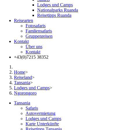
Lodges und Camps
Nationalparks Ruanda
Reisetipps Ruanda
Reisearten
Fotosafaris
Famliensafaris
Gruppenreisen
Kontakt
Über uns
Kontakt
+43(0)7215 38352
Home
>
Reiseland
>
Tansania
>
Lodges und Camps
>
Ngorongoro
Tansania
Safaris
Autovermietung
Lodges und Camps
Karte Unterkünfte
Reisetipps Tansania